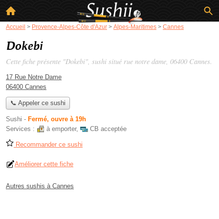
Accueil
>
Provence-Alpes-Côte d'Azur
>
Alpes-Maritimes
>
Cannes
Dokebi
Cette fiche présente "Dokebi", sushi situé
rue notre dame
, 06400 Cannes.
17 Rue Notre Dame
06400 Cannes
📞 Appeler ce sushi
Sushi
-
Fermé, ouvre à 19h
Services :
à emporter
,
CB acceptée
Recommander ce sushi
Améliorer cette fiche
Autres sushis à Cannes