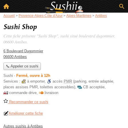
Accueil
>
Provence-Alpes-Côte d'Azur
>
Alpes-Maritimes
>
Antibes
Sushi Shop
Cette fiche présente "Sushi Shop", sushi situé
boulevard dugommier
,
06600 Antibes.
6 Boulevard Dugommier
06600 Antibes
📞 Appeler ce sushi
Sushi
-
Fermé, ouvre à 12h
Services :
à emporter
,
accès
PMR
(parking, entrée adaptée,
places assises PMR, toilettes accessibles)
,
CB acceptée
,
commande drive
,
livraison
Recommander ce sushi
Améliorer cette fiche
Autres sushis à Antibes