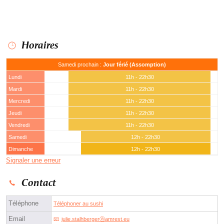
Horaires
Samedi prochain :
Jour férié (Assomption)
Lundi
11h - 22h30
Mardi
11h - 22h30
Mercredi
11h - 22h30
Jeudi
11h - 22h30
Vendredi
11h - 22h30
Samedi
12h - 22h30
Dimanche
12h - 22h30
Signaler une erreur
Contact
Téléphone
Téléphoner au sushi
Email
julie.stalhbergerⓐamrest.eu