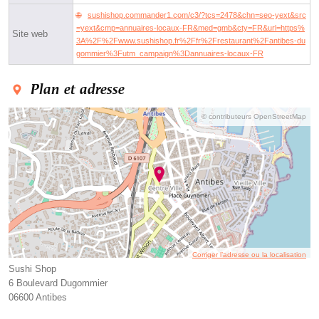
sushishop.commander1.com/c3/?tcs=2478&chn=seo-yext&src
=yext&cmp=annuaires-locaux-FR&med=gmb&cty=FR&url=https%
Site web
3A%2F%2Fwww.sushishop.fr%2Ffr%2Frestaurant%2Fantibes-du
gommier%3Futm_campaign%3Dannuaires-locaux-FR
Plan et adresse
© contributeurs OpenStreetMap
Corriger l’adresse ou la localisation
Sushi Shop
6 Boulevard Dugommier
06600 Antibes