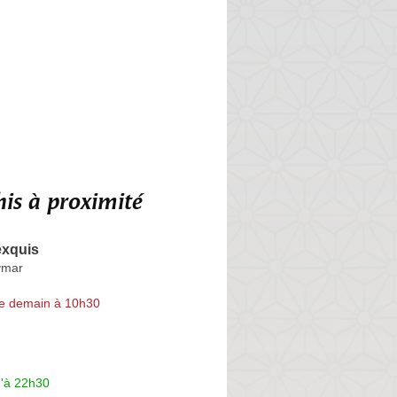
is à proximité
exquis
ymar
e demain à 10h30
u'à 22h30