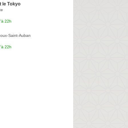
 le Tokyo
te
'à 22h
oux-Saint-Auban
'à 22h