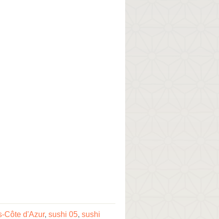
-Côte d'Azur
,
sushi 05
,
sushi