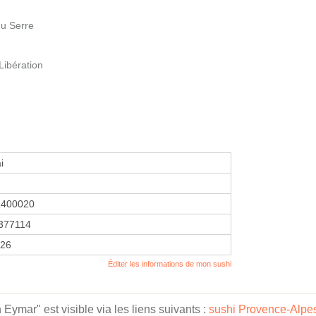
du Serre
Libération
i
1400020
377114
026
Éditer les informations de mon sushi
ymar" est visible via les liens suivants :
sushi Provence-Alpes