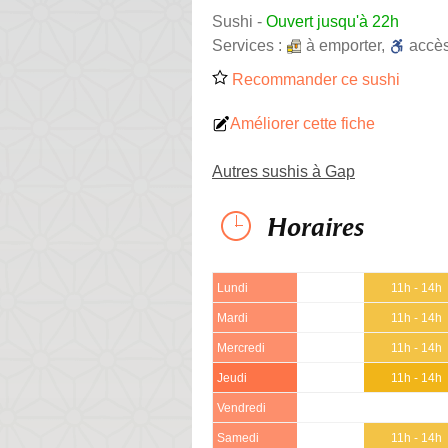
Sushi
-
Ouvert jusqu'à 22h
Services :
à emporter
,
accè
Recommander ce sushi
Améliorer cette fiche
Autres sushis à Gap
Horaires
Lundi
11h - 14h
Mardi
11h - 14h
Mercredi
11h - 14h
Jeudi
11h - 14h
Vendredi
Samedi
11h - 14h