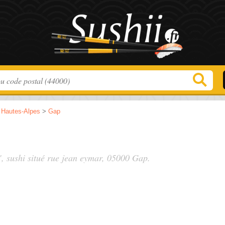
>
Hautes-Alpes
>
Gap
", sushi situé
rue jean eymar
, 05000 Gap.