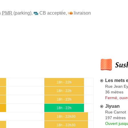
s
PMR
(parking)
,
CB acceptée
,
livraison
Sush
Les mets 
18h - 22h
Rue Jean E
18h - 22h
36 mètres
Fermé, ouvr
18h - 22h
Jiyuan
18h - 22h
Rue Carnot
18h - 22h30
197 mètres
Ouvert jusq
18h - 22h30