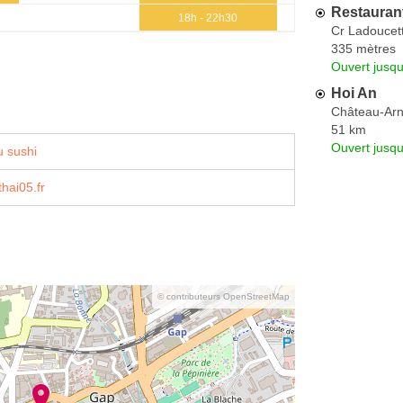
Restaurant
18h - 22h30
Cr Ladoucet
335 mètres
Ouvert jusqu
Hoi An
Château-Arn
51 km
Ouvert jusqu
 sushi
hai05.fr
© contributeurs OpenStreetMap