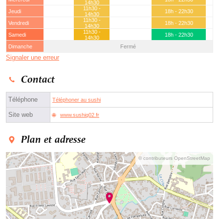
14h30
11h30 -
Jeudi
18h - 22h30
14h30
11h30 -
Vendredi
18h - 22h30
14h30
11h30 -
Samedi
18h - 22h30
14h30
Dimanche
Fermé
Signaler une erreur
Contact
Téléphone
Téléphoner au sushi
Site web
www.sushiq02.fr
Plan et adresse
© contributeurs OpenStreetMap