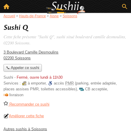
Accueil
>
Hauts-de-France
>
Aisne
>
Soissons
Sushi Q
Cette fiche présente "Sushi Q", sushi situé
boulevard camille desmoulins
,
02200 Soissons.
3 Boulevard Camille Desmoulins
02200 Soissons
📞 Appeler ce sushi
Sushi
-
Fermé, ouvre lundi à 11h30
Services :
à emporter
,
accès
PMR
(parking, entrée adaptée,
places assises PMR, toilettes accessibles)
,
CB acceptée
,
livraison
Recommander ce sushi
Améliorer cette fiche
Autres sushis à Soissons